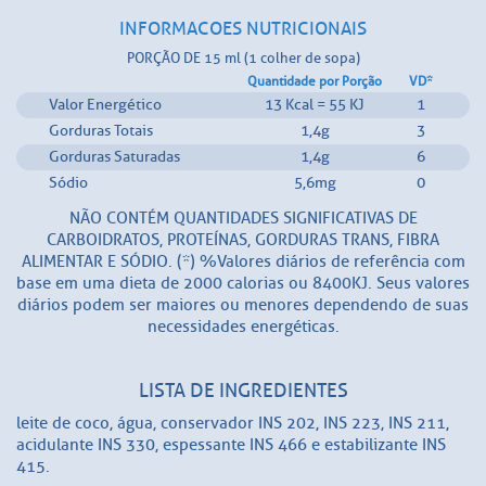
INFORMACOES NUTRICIONAIS
PORÇÃO DE 15 ml (1 colher de sopa)
Quantidade por Porção
VD*
Valor Energético
13 Kcal = 55 KJ
1
Gorduras Totais
1,4g
3
Gorduras Saturadas
1,4g
6
Sódio
5,6mg
0
NÃO CONTÉM QUANTIDADES SIGNIFICATIVAS DE
CARBOIDRATOS, PROTEÍNAS, GORDURAS TRANS, FIBRA
ALIMENTAR E SÓDIO. (*) %Valores diários de referência com
base em uma dieta de 2000 calorias ou 8400KJ. Seus valores
diários podem ser maiores ou menores dependendo de suas
necessidades energéticas.
LISTA DE INGREDIENTES
leite de coco, água, conservador INS 202, INS 223, INS 211,
acidulante INS 330, espessante INS 466 e estabilizante INS
415.